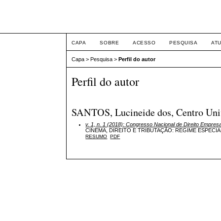
Congresso Nacional de D
CAPA
SOBRE
ACESSO
PESQUISA
AT
Capa
>
Pesquisa
>
Perfil do autor
Perfil do autor
SANTOS, Lucineide dos, Centro Unive
v. 1, n. 1 (2018): Congresso Nacional de Direito Empres
CINEMA, DIREITO E TRIBUTAÇÃO: REGIME ESPECI
RESUMO
PDF