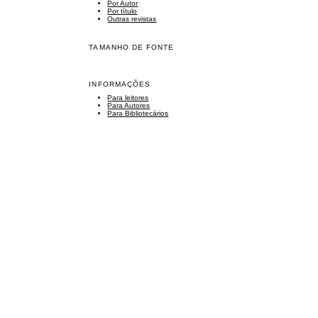
Por Autor
Por título
Outras revistas
TAMANHO DE FONTE
INFORMAÇÕES
Para leitores
Para Autores
Para Bibliotecários