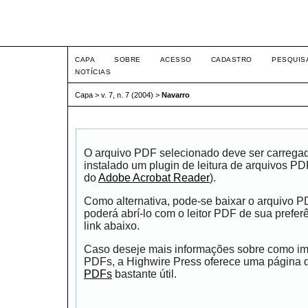
Intertem@s ISSN 1677-1
CAPA
SOBRE
ACESSO
CADASTRO
PESQUIS
NOTÍCIAS
Capa
>
v. 7, n. 7 (2004)
>
Navarro
O arquivo PDF selecionado deve ser carrega
instalado um plugin de leitura de arquivos P
do
Adobe Acrobat Reader
).
Como alternativa, pode-se baixar o arquivo 
poderá abrí-lo com o leitor PDF de sua prefer
link abaixo.
Caso deseje mais informações sobre como impr
PDFs, a Highwire Press oferece uma página
PDFs
bastante útil.