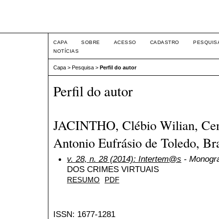
Intertem@s ISSN 1677-1
CAPA
SOBRE
ACESSO
CADASTRO
PESQUIS
NOTÍCIAS
Capa
>
Pesquisa
>
Perfil do autor
Perfil do autor
JACINTHO, Clébio Wilian, Cent
Antonio Eufrásio de Toledo, Bra
v. 28, n. 28 (2014): Intertem@s
- Monogra
DOS CRIMES VIRTUAIS
RESUMO
PDF
ISSN: 1677-1281