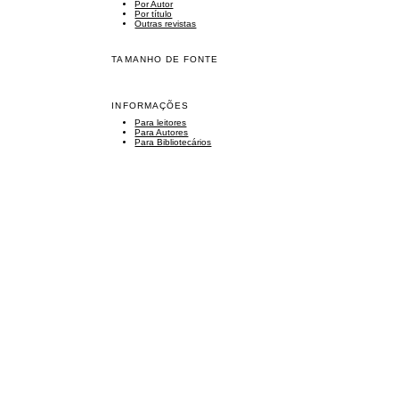
Por Autor
Por título
Outras revistas
TAMANHO DE FONTE
INFORMAÇÕES
Para leitores
Para Autores
Para Bibliotecários