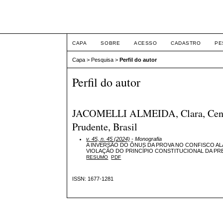
Intertem@s ISSN 1677
CAPA
SOBRE
ACESSO
CADASTRO
PE
Capa
>
Pesquisa
>
Perfil do autor
Perfil do autor
JACOMELLI ALMEIDA, Clara, Centro 
Prudente, Brasil
v. 45, n. 45 (2024)
- Monografia
A INVERSÃO DO ÔNUS DA PROVA NO CONFISCO A
VIOLAÇÃO DO PRINCÍPIO CONSTITUCIONAL DA P
RESUMO
PDF
ISSN: 1677-1281