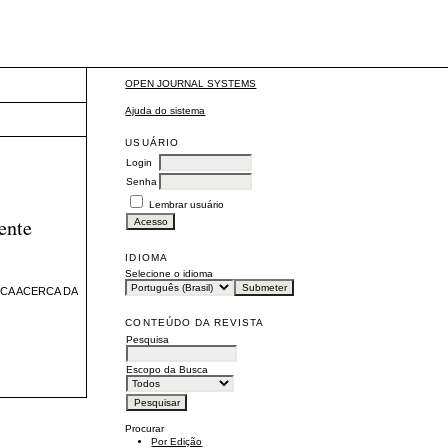
OPEN JOURNAL SYSTEMS
Ajuda do sistema
USUÁRIO
Login
Senha
Lembrar usuário
ente
IDIOMA
Selecione o idioma
CA ACERCA DA
CONTEÚDO DA REVISTA
Pesquisa
Escopo da Busca
Procurar
Por Edição