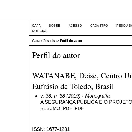
Intertem@s ISSN 1677-1
CAPA
SOBRE
ACESSO
CADASTRO
PESQUIS
NOTÍCIAS
Capa
>
Pesquisa
>
Perfil do autor
Perfil do autor
WATANABE, Deise, Centro Univ
Eufrásio de Toledo, Brasil
v. 38, n. 38 (2019)
- Monografia
A SEGURANÇA PÚBLICA E O PROJETO 
RESUMO
PDF
PDF
ISSN: 1677-1281