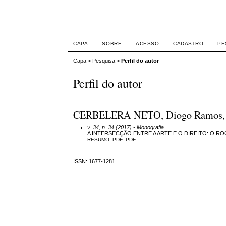
Intertem@s ISSN 1677
CAPA
SOBRE
ACESSO
CADASTRO
PE
Capa
>
Pesquisa
>
Perfil do autor
Perfil do autor
CERBELERA NETO, Diogo Ramos, Cent
v. 34, n. 34 (2017)
- Monografia
A INTERSECÇÃO ENTRE A ARTE E O DIREITO: O 
RESUMO
PDF
PDF
ISSN: 1677-1281