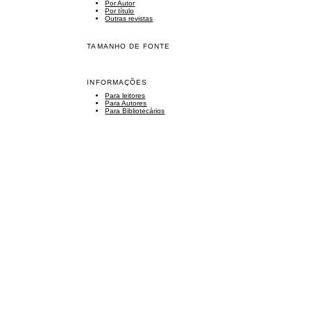
Por Autor
Por título
Outras revistas
TAMANHO DE FONTE
INFORMAÇÕES
Para leitores
Para Autores
Para Bibliotecários