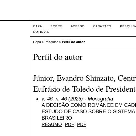
Intertem@s ISSN 1677-1
CAPA
SOBRE
ACESSO
CADASTRO
PESQUIS
NOTÍCIAS
Capa
>
Pesquisa
>
Perfil do autor
Perfil do autor
Júnior, Evandro Shinzato, Centr
Eufrásio de Toledo de President
v. 46, n. 46 (2025)
- Monografia
A DECISÃO COMO ROMANCE EM CADEI
ESTUDO DE CASO SOBRE O SISTEMA 
BRASILEIRO
RESUMO
PDF
PDF