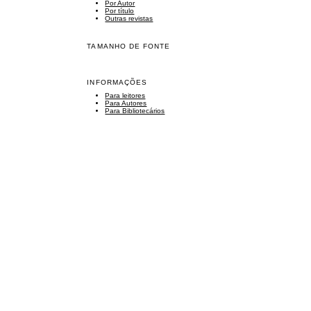
Por Autor
Por título
Outras revistas
TAMANHO DE FONTE
INFORMAÇÕES
Para leitores
Para Autores
Para Bibliotecários