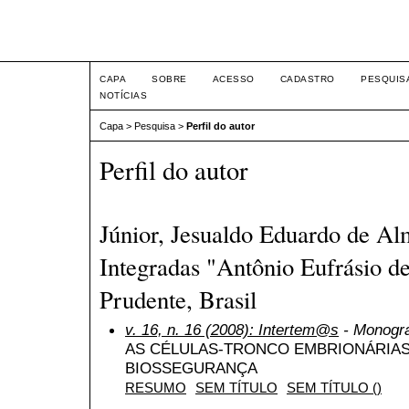
Intertem@s ISSN 1677-1
CAPA
SOBRE
ACESSO
CADASTRO
PESQUIS
NOTÍCIAS
Capa
>
Pesquisa
>
Perfil do autor
Perfil do autor
Júnior, Jesualdo Eduardo de Al
Integradas "Antônio Eufrásio d
Prudente, Brasil
v. 16, n. 16 (2008): Intertem@s
- Monogra
AS CÉLULAS-TRONCO EMBRIONÁRIAS 
BIOSSEGURANÇA
RESUMO
SEM TÍTULO
SEM TÍTULO ()