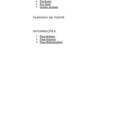
Por Autor
Por título
Outras revistas
TAMANHO DE FONTE
INFORMAÇÕES
Para leitores
Para Autores
Para Bibliotecários