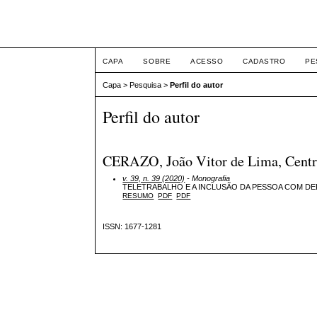
Intertem@s ISSN 1677
CAPA
SOBRE
ACESSO
CADASTRO
PE
Capa
>
Pesquisa
>
Perfil do autor
Perfil do autor
CERAZO, João Vitor de Lima, Centro 
v. 39, n. 39 (2020)
- Monografia
TELETRABALHO E A INCLUSÃO DA PESSOA COM DE
RESUMO
PDF
PDF
ISSN: 1677-1281