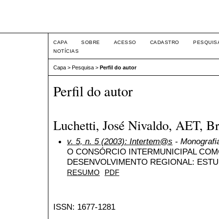
Intertem@s ISSN 1677-1
CAPA
SOBRE
ACESSO
CADASTRO
PESQUIS
NOTÍCIAS
Capa
>
Pesquisa
>
Perfil do autor
Perfil do autor
Luchetti, José Nivaldo, AET, Br
v. 5, n. 5 (2003): Intertem@s
- Monografia
O CONSÓRCIO INTERMUNICIPAL COM
DESENVOLVIMENTO REGIONAL: ESTU
RESUMO
PDF
ISSN: 1677-1281