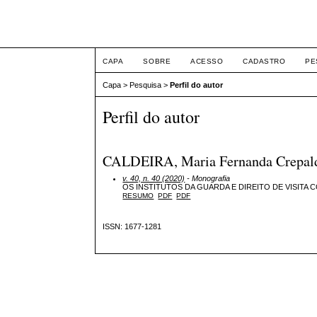
Intertem@s ISSN 1677
CAPA
SOBRE
ACESSO
CADASTRO
PE
Capa
>
Pesquisa
>
Perfil do autor
Perfil do autor
CALDEIRA, Maria Fernanda Crepaldi,
v. 40, n. 40 (2020)
- Monografia
OS INSTITUTOS DA GUARDA E DIREITO DE VISITA
RESUMO
PDF
PDF
ISSN: 1677-1281