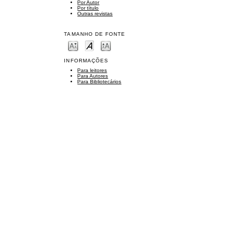
Por Autor
Por título
Outras revistas
TAMANHO DE FONTE
INFORMAÇÕES
Para leitores
Para Autores
Para Bibliotecários