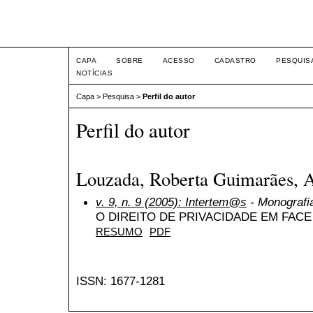
Intertem@s ISSN 1677-1
CAPA
SOBRE
ACESSO
CADASTRO
PESQUIS
NOTÍCIAS
Capa
>
Pesquisa
>
Perfil do autor
Perfil do autor
Louzada, Roberta Guimarães, A
v. 9, n. 9 (2005): Intertem@s
- Monografia
O DIREITO DE PRIVACIDADE EM FAC
RESUMO
PDF
ISSN: 1677-1281