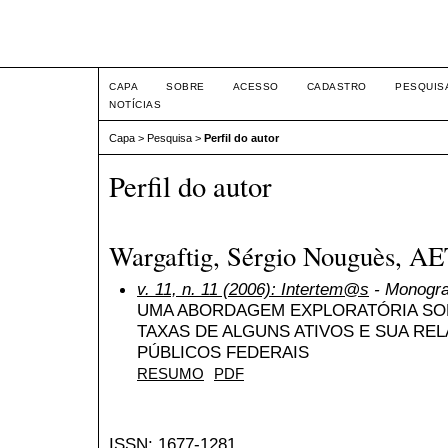
Intertem@s ISSN 1677-1
CAPA
SOBRE
ACESSO
CADASTRO
PESQUIS
NOTÍCIAS
Capa
>
Pesquisa
>
Perfil do autor
Perfil do autor
Wargaftig, Sérgio Nouguès, AET
v. 11, n. 11 (2006): Intertem@s
- Monogra
UMA ABORDAGEM EXPLORATÓRIA S
TAXAS DE ALGUNS ATIVOS E SUA RE
PÚBLICOS FEDERAIS
RESUMO
PDF
ISSN: 1677-1281