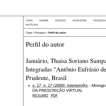
Intertem@s ISSN 1677-1
CAPA
SOBRE
ACESSO
CADASTRO
PESQUIS
NOTÍCIAS
Capa
>
Pesquisa
>
Perfil do autor
Perfil do autor
Januário, Thaisa Soriano Sampa
Integradas "Antônio Eufrásio d
Prudente, Brasil
v. 17, n. 17 (2009): Intertem@s
- Monogra
DA PRESCRIÇÃO VIRTUAL
RESUMO
PDF