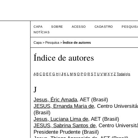
Intertem@s ISSN 1677-1
CAPA
SOBRE
ACESSO
CADASTRO
PESQUIS
NOTÍCIAS
Capa
>
Pesquisa
>
Índice de autores
Índice de autores
A
B
C
D
E
F
G
H
I
J
K
L
M
N
O
P
Q
R
S
T
U
V
W
X
Y
Z
Toda(o)s
J
Jesus, Éric Amada
, AET (Brasil)
JESUS, Ernanda Maria de
, Centro Universitá
(Brasil)
Jesus, Luciana Lima de
, AET (Brasil)
JESUS, Sabrina Santos de
, Centro Universit
Presidente Prudente (Brasil)