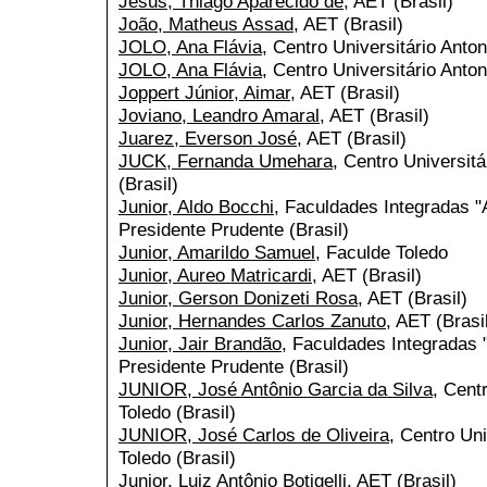
Jesus, Thiago Aparecido de
, AET (Brasil)
João, Matheus Assad
, AET (Brasil)
JOLO, Ana Flávia
, Centro Universitário Anton
JOLO, Ana Flávia
, Centro Universitário Anton
Joppert Júnior, Aimar
, AET (Brasil)
Joviano, Leandro Amaral
, AET (Brasil)
Juarez, Everson José
, AET (Brasil)
JUCK, Fernanda Umehara
, Centro Universitá
(Brasil)
Junior, Aldo Bocchi
, Faculdades Integradas "
Presidente Prudente (Brasil)
Junior, Amarildo Samuel
, Faculde Toledo
Junior, Aureo Matricardi
, AET (Brasil)
Junior, Gerson Donizeti Rosa
, AET (Brasil)
Junior, Hernandes Carlos Zanuto
, AET (Brasi
Junior, Jair Brandão
, Faculdades Integradas 
Presidente Prudente (Brasil)
JUNIOR, José Antônio Garcia da Silva
, Cent
Toledo (Brasil)
JUNIOR, José Carlos de Oliveira
, Centro Uni
Toledo (Brasil)
Junior, Luiz Antônio Botigelli
, AET (Brasil)