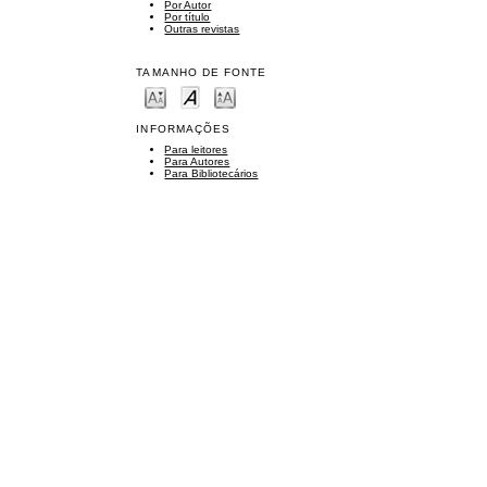
Por Autor
Por título
Outras revistas
TAMANHO DE FONTE
INFORMAÇÕES
Para leitores
Para Autores
Para Bibliotecários