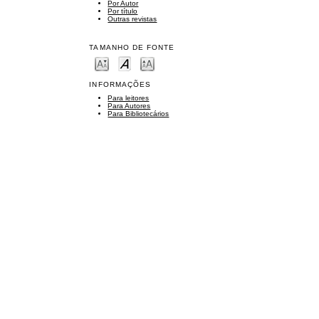
Por Autor
Por título
Outras revistas
TAMANHO DE FONTE
INFORMAÇÕES
Para leitores
Para Autores
Para Bibliotecários