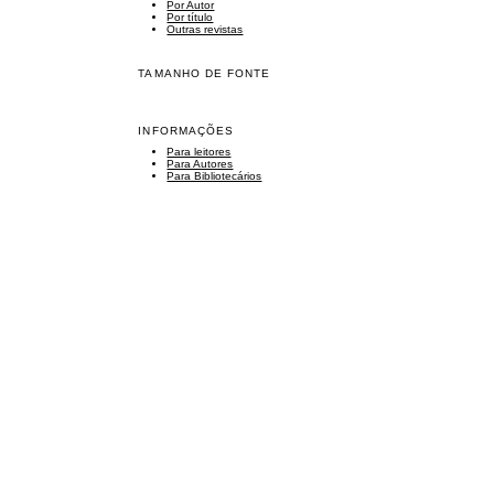
Por Autor
Por título
Outras revistas
TAMANHO DE FONTE
INFORMAÇÕES
Para leitores
Para Autores
Para Bibliotecários