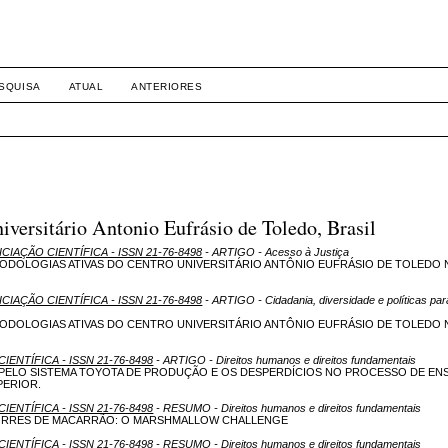
SQUISA
ATUAL
ANTERIORES
ersitário Antonio Eufrásio de Toledo, Brasil
NICIAÇÃO CIENTÍFICA - ISSN 21-76-8498
- ARTIGO - Acesso à Justiça
ODOLOGIAS ATIVAS DO CENTRO UNIVERSITÁRIO ANTÔNIO EUFRÁSIO DE TOLEDO 
NICIAÇÃO CIENTÍFICA - ISSN 21-76-8498
- ARTIGO - Cidadania, diversidade e políticas par
ODOLOGIAS ATIVAS DO CENTRO UNIVERSITÁRIO ANTÔNIO EUFRÁSIO DE TOLEDO 
CIENTÍFICA - ISSN 21-76-8498
- ARTIGO - Direitos humanos e direitos fundamentais
PELO SISTEMA TOYOTA DE PRODUÇÃO E OS DESPERDÍCIOS NO PROCESSO DE ENS
PERIOR.
CIENTÍFICA - ISSN 21-76-8498
- RESUMO - Direitos humanos e direitos fundamentais
TORRES DE MACARRÃO: O MARSHMALLOW CHALLENGE
CIENTÍFICA - ISSN 21-76-8498
- RESUMO - Direitos humanos e direitos fundamentais