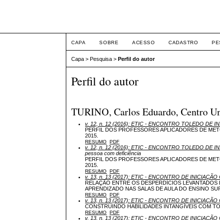
ETIC
CAPA
SOBRE
ACESSO
CADASTRO
PE
Capa
>
Pesquisa
>
Perfil do autor
Perfil do autor
TURINO, Carlos Eduardo, Centro Univ
v. 12, n. 12 (2016): ETIC - ENCONTRO TOLEDO DE I
PERFIL DOS PROFESSORES APLICADORES DE MET
2015.
RESUMO
PDF
v. 12, n. 12 (2016): ETIC - ENCONTRO TOLEDO DE I
pessoa com deficiência
PERFIL DOS PROFESSORES APLICADORES DE MET
2015.
RESUMO
PDF
v. 13, n. 13 (2017): ETIC - ENCONTRO DE INICIAÇÃO 
RELAÇÃO ENTRE OS DESPERDÍCIOS LEVANTADOS 
APRENDIZADO NAS SALAS DE AULA DO ENSINO SU
RESUMO
PDF
v. 13, n. 13 (2017): ETIC - ENCONTRO DE INICIAÇÃO 
CONSTRUINDO HABILIDADES INTANGÍVEIS COM 
RESUMO
PDF
v. 13, n. 13 (2017): ETIC - ENCONTRO DE INICIAÇÃO 