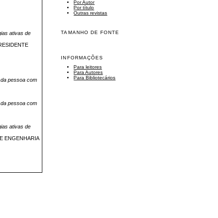
Por Autor
Por título
Outras revistas
TAMANHO DE FONTE
as ativas de
RESIDENTE
INFORMAÇÕES
Para leitores
Para Autores
Para Bibliotecários
ão da pessoa com
ão da pessoa com
as ativas de
DE ENGENHARIA