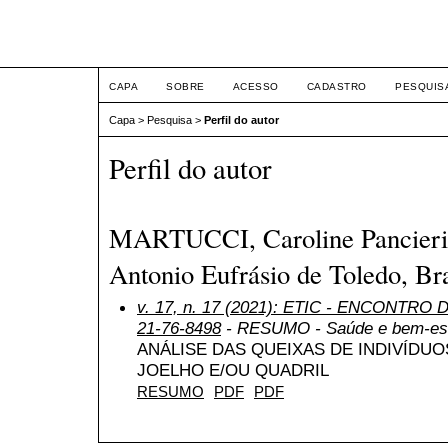
ETIC
CAPA
SOBRE
ACESSO
CADASTRO
PESQUIS
Capa
>
Pesquisa
>
Perfil do autor
Perfil do autor
MARTUCCI, Caroline Pancieri, 
Antonio Eufrásio de Toledo, Bra
v. 17, n. 17 (2021): ETIC - ENCONTRO
21-76-8498
- RESUMO - Saúde e bem-es
ANÁLISE DAS QUEIXAS DE INDIVÍDU
JOELHO E/OU QUADRIL
RESUMO
PDF
PDF