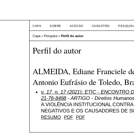
ETIC
CAPA
SOBRE
ACESSO
CADASTRO
PESQUIS
Capa
>
Pesquisa
>
Perfil do autor
Perfil do autor
ALMEIDA, Ediane Franciele de,
Antonio Eufrásio de Toledo, Bra
v. 17, n. 17 (2021): ETIC - ENCONTRO
21-76-8498
- ARTIGO - Direitos Humanos,
A VIOLÊNCIA INSTITUCIONAL CONTRA
NEGATIVOS E OS CAUSADORES DE S
RESUMO
PDF
PDF