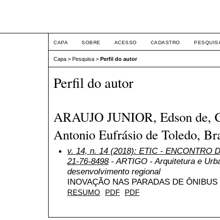
ETIC
CAPA
SOBRE
ACESSO
CADASTRO
PESQUIS
Capa
>
Pesquisa
>
Perfil do autor
Perfil do autor
ARAUJO JUNIOR, Edson de, Cen
Antonio Eufrásio de Toledo, Bra
v. 14, n. 14 (2018): ETIC - ENCONTRO
21-76-8498
- ARTIGO - Arquitetura e Urba
desenvolvimento regional
INOVAÇÃO NAS PARADAS DE ÔNIBUS
RESUMO
PDF
PDF