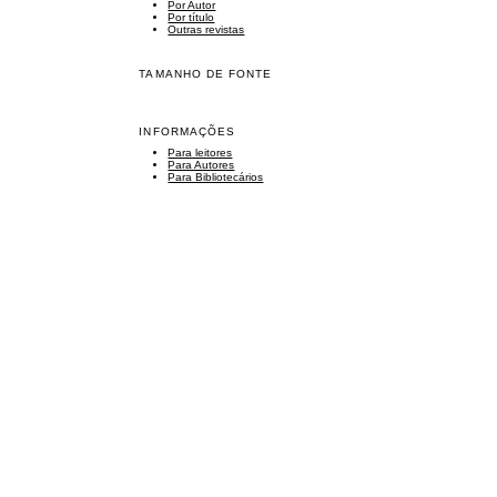
Por Autor
Por título
Outras revistas
TAMANHO DE FONTE
INFORMAÇÕES
Para leitores
Para Autores
Para Bibliotecários