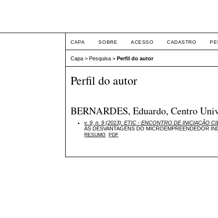
ETIC
CAPA
SOBRE
ACESSO
CADASTRO
PE
Capa
>
Pesquisa
>
Perfil do autor
Perfil do autor
BERNARDES, Eduardo, Centro Univers
v. 9, n. 9 (2013): ETIC - ENCONTRO DE INICIAÇÃO CI
AS DESVANTAGENS DO MICROEMPREENDEDOR IND
RESUMO
PDF