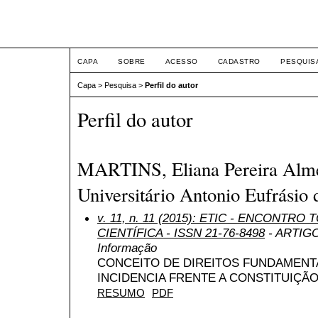
ETIC
CAPA
SOBRE
ACESSO
CADASTRO
PESQUIS
Capa
>
Pesquisa
>
Perfil do autor
Perfil do autor
MARTINS, Eliana Pereira Alme
Universitário Antonio Eufrásio 
v. 11, n. 11 (2015): ETIC - ENCONTR
CIENTÍFICA - ISSN 21-76-8498
- ARTIGO 
Informação
CONCEITO DE DIREITOS FUNDAMENT
INCIDENCIA FRENTE A CONSTITUIÇÃO
RESUMO
PDF