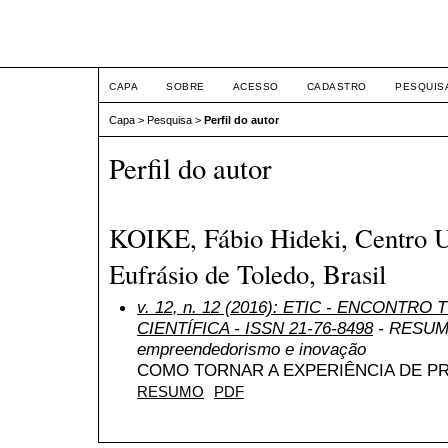
ETIC
CAPA
SOBRE
ACESSO
CADASTRO
PESQUIS
Capa
>
Pesquisa
>
Perfil do autor
Perfil do autor
KOIKE, Fábio Hideki, Centro U
Eufrásio de Toledo, Brasil
v. 12, n. 12 (2016): ETIC - ENCONTR
CIENTÍFICA - ISSN 21-76-8498
- RESUMO
empreendedorismo e inovação
COMO TORNAR A EXPERIÊNCIA DE P
RESUMO
PDF