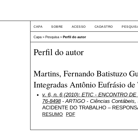
ETIC
CAPA
SOBRE
ACESSO
CADASTRO
PESQUIS
Capa
>
Pesquisa
>
Perfil do autor
Perfil do autor
Martins, Fernando Batistuzo Gu
Integradas Antônio Eufrásio de 
v. 6, n. 6 (2010): ETIC - ENCONTRO DE
76-8498
- ARTIGO - Ciências Contábeis, a
ACIDENTE DO TRABALHO – RESPONSA
RESUMO
PDF