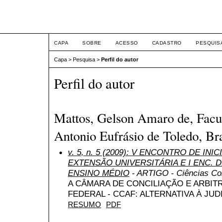
ETIC
CAPA
SOBRE
ACESSO
CADASTRO
PESQUIS
Capa
>
Pesquisa
>
Perfil do autor
Perfil do autor
Mattos, Gelson Amaro de, Facu
Antonio Eufrásio de Toledo, Bra
v. 5, n. 5 (2009): V ENCONTRO DE INI
EXTENSÃO UNIVERSITÁRIA E I ENC. DE
ENSINO MÉDIO
- ARTIGO - Ciências Cont
A CÂMARA DE CONCILIAÇÃO E ARBI
FEDERAL - CCAF: ALTERNATIVA À JU
RESUMO
PDF