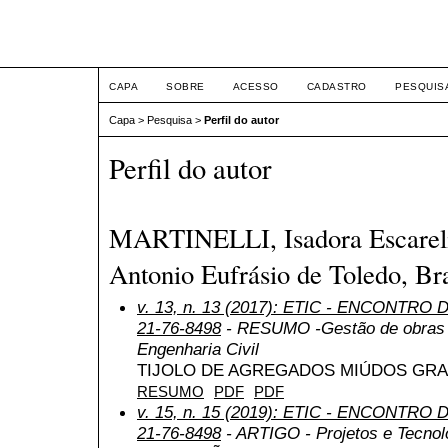
ETIC
CAPA
SOBRE
ACESSO
CADASTRO
PESQUIS
Capa
>
Pesquisa
>
Perfil do autor
Perfil do autor
MARTINELLI, Isadora Escareli,
Antonio Eufrásio de Toledo, Bra
v. 13, n. 13 (2017): ETIC - ENCONTRO
21-76-8498
- RESUMO -Gestão de obras e
Engenharia Civil
TIJOLO DE AGREGADOS MIÚDOS GR
RESUMO
PDF
PDF
v. 15, n. 15 (2019): ETIC - ENCONTRO
21-76-8498
- ARTIGO - Projetos e Tecnol