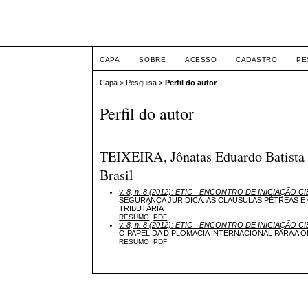
ETIC
CAPA
SOBRE
ACESSO
CADASTRO
PE
Capa
>
Pesquisa
>
Perfil do autor
Perfil do autor
TEIXEIRA, Jônatas Eduardo Batista M
Brasil
v. 8, n. 8 (2012): ETIC - ENCONTRO DE INICIAÇÃO CI
SEGURANÇA JURÍDICA: AS CLÁUSULAS PÉTREAS E
TRIBUTÁRIA
RESUMO
PDF
v. 8, n. 8 (2012): ETIC - ENCONTRO DE INICIAÇÃO CI
O PAPEL DA DIPLOMACIA INTERNACIONAL PARA A O
RESUMO
PDF