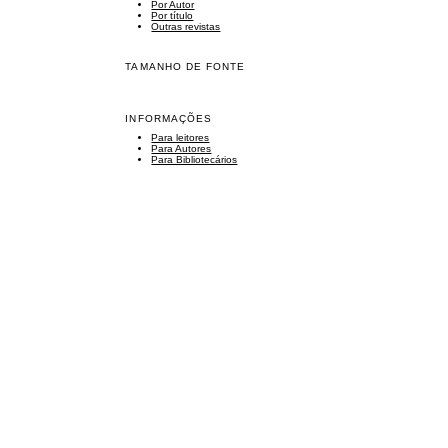
Por Autor
Por título
Outras revistas
TAMANHO DE FONTE
INFORMAÇÕES
Para leitores
Para Autores
Para Bibliotecários