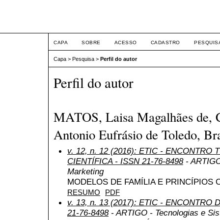
ETIC
CAPA
SOBRE
ACESSO
CADASTRO
PESQUIS
Capa
>
Pesquisa
>
Perfil do autor
Perfil do autor
MATOS, Laisa Magalhães de, Ce
Antonio Eufrásio de Toledo, Bra
v. 12, n. 12 (2016): ETIC - ENCONTR
CIENTÍFICA - ISSN 21-76-8498
- ARTIGO 
Marketing
MODELOS DE FAMÍLIA E PRINCÍPIOS 
RESUMO
PDF
v. 13, n. 13 (2017): ETIC - ENCONTRO
21-76-8498
- ARTIGO - Tecnologias e Si