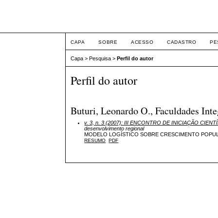
ETIC
CAPA
SOBRE
ACESSO
CADASTRO
PE
Capa
>
Pesquisa
>
Perfil do autor
Perfil do autor
Buturi, Leonardo O., Faculdades Inte
v. 3, n. 3 (2007): III ENCONTRO DE INICIAÇÃO CI
desenvolvimento regional
MODELO LOGÍSTICO SOBRE CRESCIMENTO POPULAC
RESUMO
PDF