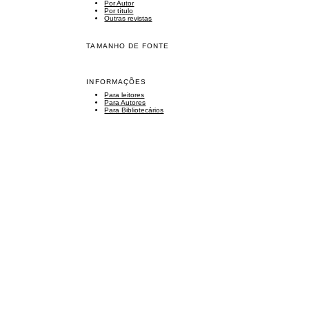
Por Autor
Por título
Outras revistas
TAMANHO DE FONTE
INFORMAÇÕES
Para leitores
Para Autores
Para Bibliotecários