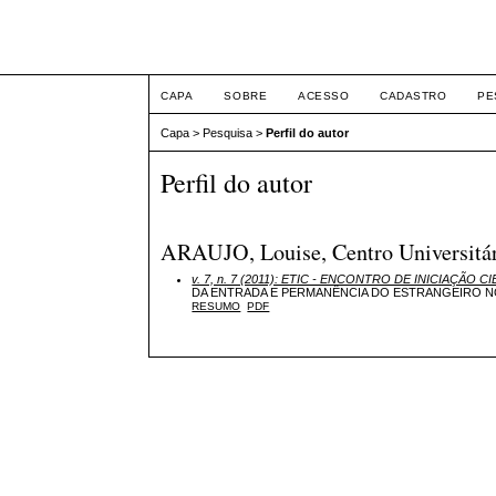
ETIC
CAPA
SOBRE
ACESSO
CADASTRO
PE
Capa
>
Pesquisa
>
Perfil do autor
Perfil do autor
ARAUJO, Louise, Centro Universitár
v. 7, n. 7 (2011): ETIC - ENCONTRO DE INICIAÇÃO CI
DA ENTRADA E PERMANÊNCIA DO ESTRANGEIRO N
RESUMO
PDF