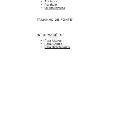
Por Autor
Por título
Outras revistas
TAMANHO DE FONTE
INFORMAÇÕES
Para leitores
Para Autores
Para Bibliotecários