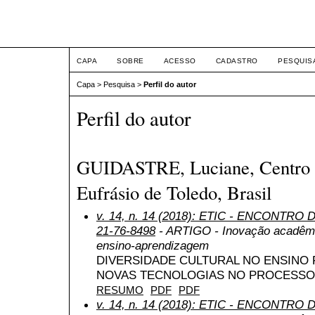
ETIC
CAPA
SOBRE
ACESSO
CADASTRO
PESQUIS
Capa
>
Pesquisa
>
Perfil do autor
Perfil do autor
GUIDASTRE, Luciane, Centro U
Eufrásio de Toledo, Brasil
v. 14, n. 14 (2018): ETIC - ENCONTRO
21-76-8498
- ARTIGO - Inovação acadêmi
ensino-aprendizagem
DIVERSIDADE CULTURAL NO ENSINO 
NOVAS TECNOLOGIAS NO PROCESSO
RESUMO
PDF
PDF
v. 14, n. 14 (2018): ETIC - ENCONTRO