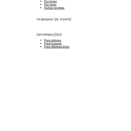
Por Autor
Por título
Outras revistas
TAMANHO DE FONTE
INFORMAÇÕES
Para leitores
Para Autores
Para Bibliotecários