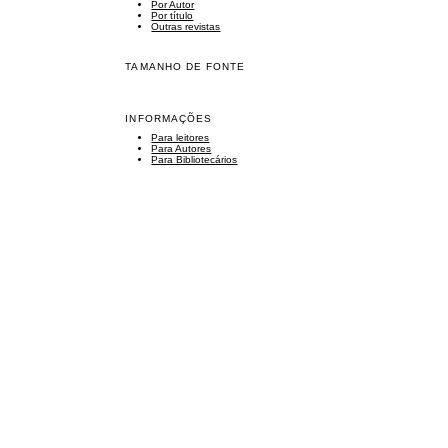
Por Autor
Por título
Outras revistas
TAMANHO DE FONTE
INFORMAÇÕES
Para leitores
Para Autores
Para Bibliotecários