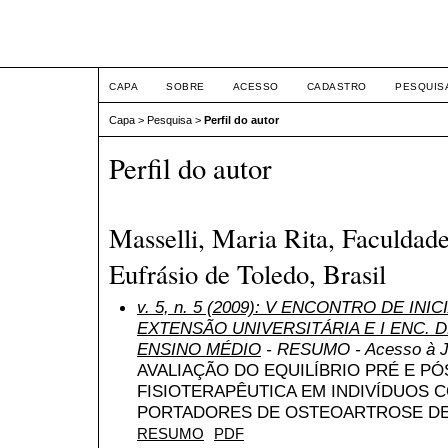
ETIC
CAPA
SOBRE
ACESSO
CADASTRO
PESQUIS
Capa
>
Pesquisa
>
Perfil do autor
Perfil do autor
Masselli, Maria Rita, Faculdad
Eufrásio de Toledo, Brasil
v. 5, n. 5 (2009): V ENCONTRO DE INI
EXTENSÃO UNIVERSITÁRIA E I ENC. DE
ENSINO MÉDIO
- RESUMO - Acesso à J
AVALIAÇÃO DO EQUILÍBRIO PRÉ E P
FISIOTERAPÊUTICA EM INDIVÍDUOS C
PORTADORES DE OSTEOARTROSE DE
RESUMO
PDF