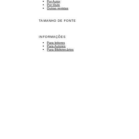
Por Autor
Por título
Outras revistas
TAMANHO DE FONTE
INFORMAÇÕES
Para leitores
Para Autores
Para Bibliotecários