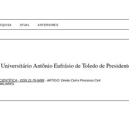
SQUISA
ATUAL
ANTERIORES
niversitário Antônio Eufrásio de Toledo de President
CIENTÍFICA - ISSN 21-76-8498
- ARTIGO: Direito Civil e Processo Civil
MILIARES