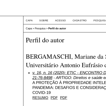
ETIC
CAPA
SOBRE
ACESSO
CADASTRO
PESQUIS
Capa
>
Pesquisa
>
Perfil do autor
Perfil do autor
BERGAMASCHI, Mariane da Si
Universitário Antonio Eufrásio 
v. 16, n. 16 (2020): ETIC - ENCONTRO
21-76-8498
- ARTIGO: Direitos e saúde
A PROTEÇÃO À PROPRIEDADE INTEL
PANDEMIA: DESAFIOS E CONSIDERA
COVID-19
RESUMO
PDF
PDF