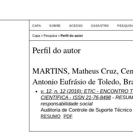
ETIC
CAPA
SOBRE
ACESSO
CADASTRO
PESQUIS
Capa
>
Pesquisa
>
Perfil do autor
Perfil do autor
MARTINS, Matheus Cruz, Centr
Antonio Eufrásio de Toledo, Bra
v. 12, n. 12 (2016): ETIC - ENCONTR
CIENTÍFICA - ISSN 21-76-8498
- RESUMO 
responsabilidade social
Auditoria de Controle de Suporte Técnico
RESUMO
PDF