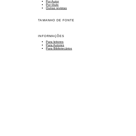
Por Autor
Por título
Outras revistas
TAMANHO DE FONTE
INFORMAÇÕES
Para leitores
Para Autores
Para Bibliotecários