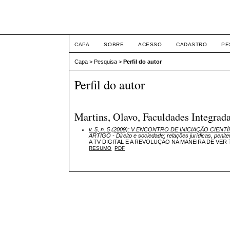
ETIC
CAPA
SOBRE
ACESSO
CADASTRO
PE
Capa
>
Pesquisa
>
Perfil do autor
Perfil do autor
Martins, Olavo, Faculdades Integrada
v. 5, n. 5 (2009): V ENCONTRO DE INICIAÇÃO CIEN
ARTIGO - Direito e sociedade: relações jurídicas, penit
A TV DIGITAL E A REVOLUÇÃO NA MANEIRA DE VER 
RESUMO
PDF