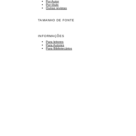
Por Autor
Por título
Outras revistas
TAMANHO DE FONTE
INFORMAÇÕES
Para leitores
Para Autores
Para Bibliotecários