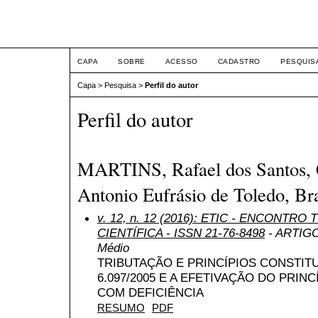
ETIC
CAPA
SOBRE
ACESSO
CADASTRO
PESQUIS
Capa
>
Pesquisa
>
Perfil do autor
Perfil do autor
MARTINS, Rafael dos Santos, C
Antonio Eufrásio de Toledo, Bra
v. 12, n. 12 (2016): ETIC - ENCONTR
CIENTÍFICA - ISSN 21-76-8498
- ARTIGO 
Médio
TRIBUTAÇÃO E PRINCÍPIOS CONSTITU
6.097/2005 E A EFETIVAÇÃO DO PRIN
COM DEFICIÊNCIA
RESUMO
PDF