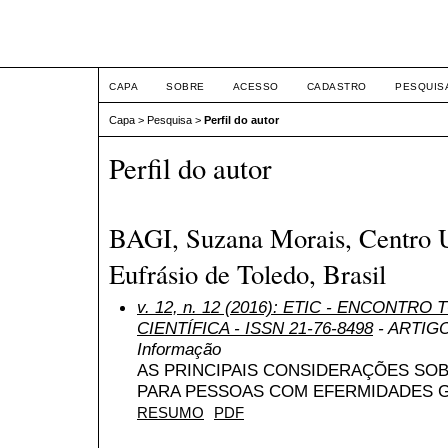
ETIC
CAPA
SOBRE
ACESSO
CADASTRO
PESQUIS
Capa
>
Pesquisa
>
Perfil do autor
Perfil do autor
BAGI, Suzana Morais, Centro U
Eufrásio de Toledo, Brasil
v. 12, n. 12 (2016): ETIC - ENCONTR
CIENTÍFICA - ISSN 21-76-8498
- ARTIGO 
Informação
AS PRINCIPAIS CONSIDERAÇÕES SOB
PARA PESSOAS COM EFERMIDADES 
RESUMO
PDF