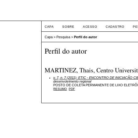
ETIC
CAPA
SOBRE
ACESSO
CADASTRO
PE
Capa
>
Pesquisa
>
Perfil do autor
Perfil do autor
MARTINEZ, Thais, Centro Universitá
v. 7, n. 7 (2011): ETIC - ENCONTRO DE INICIAÇÃO CI
desenvolvimento regional
POSTO DE COLETA PERMANENTE DE LIXO ELETRÔ
RESUMO
PDF