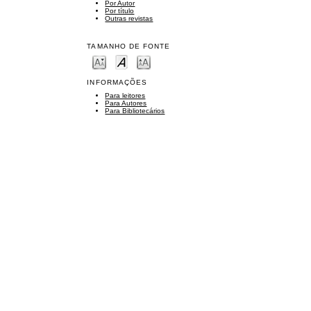
Por Autor
Por título
Outras revistas
TAMANHO DE FONTE
INFORMAÇÕES
Para leitores
Para Autores
Para Bibliotecários