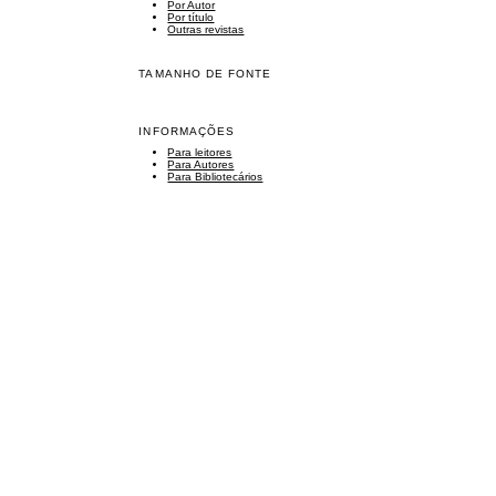
Por Autor
Por título
Outras revistas
TAMANHO DE FONTE
INFORMAÇÕES
Para leitores
Para Autores
Para Bibliotecários