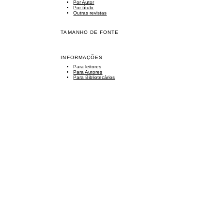
Por Autor
Por título
Outras revistas
TAMANHO DE FONTE
INFORMAÇÕES
Para leitores
Para Autores
Para Bibliotecários