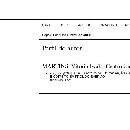
ETIC
CAPA
SOBRE
ACESSO
CADASTRO
PE
Capa
>
Pesquisa
>
Perfil do autor
Perfil do autor
MARTINS, Vitoria Iwaki, Centro Univ
v. 8, n. 8 (2012): ETIC - ENCONTRO DE INICIAÇÃO CI
BIODIREITO EM PROL DO EMBRIÃO
RESUMO
PDF