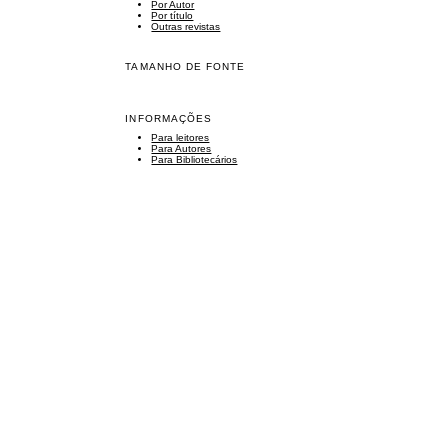
Por Autor
Por título
Outras revistas
TAMANHO DE FONTE
INFORMAÇÕES
Para leitores
Para Autores
Para Bibliotecários