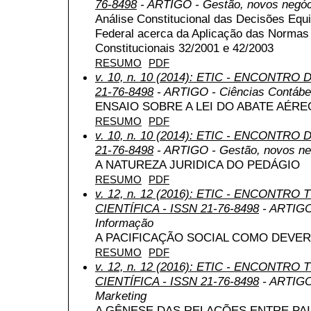
76-8498
- ARTIGO - Gestão, novos negóc
Análise Constitucional das Decisões Equ
Federal acerca da Aplicação das Normas
Constitucionais 32/2001 e 42/2003
RESUMO
PDF
v. 10, n. 10 (2014): ETIC - ENCONTRO
21-76-8498
- ARTIGO - Ciências Contábeis
ENSAIO SOBRE A LEI DO ABATE AÉRE
RESUMO
PDF
v. 10, n. 10 (2014): ETIC - ENCONTRO
21-76-8498
- ARTIGO - Gestão, novos ne
A NATUREZA JURIDICA DO PEDÁGIO
RESUMO
PDF
v. 12, n. 12 (2016): ETIC - ENCONTR
CIENTÍFICA - ISSN 21-76-8498
- ARTIGO 
Informação
A PACIFICAÇÃO SOCIAL COMO DEVE
RESUMO
PDF
v. 12, n. 12 (2016): ETIC - ENCONTR
CIENTÍFICA - ISSN 21-76-8498
- ARTIGO 
Marketing
A GÊNESE DAS RELAÇÕES ENTRE PAI