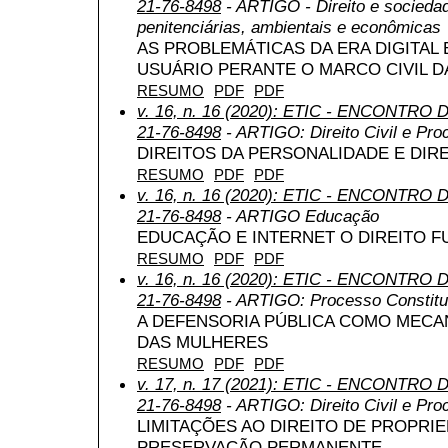
21-76-8498
- ARTIGO - Direito e sociedad
penitenciárias, ambientais e econômicas
AS PROBLEMÁTICAS DA ERA DIGITAL 
USUÁRIO PERANTE O MARCO CIVIL D
RESUMO
PDF
PDF
v. 16, n. 16 (2020): ETIC - ENCONTRO
21-76-8498
- ARTIGO: Direito Civil e Pro
DIREITOS DA PERSONALIDADE E DIR
RESUMO
PDF
PDF
v. 16, n. 16 (2020): ETIC - ENCONTRO
21-76-8498
- ARTIGO Educação
EDUCAÇÃO E INTERNET O DIREITO 
RESUMO
PDF
PDF
v. 16, n. 16 (2020): ETIC - ENCONTRO
21-76-8498
- ARTIGO: Processo Constituc
A DEFENSORIA PÚBLICA COMO MECA
DAS MULHERES
RESUMO
PDF
PDF
v. 17, n. 17 (2021): ETIC - ENCONTRO
21-76-8498
- ARTIGO: Direito Civil e Pro
LIMITAÇÕES AO DIREITO DE PROPRI
PRESERVAÇÃO PERMANENTE