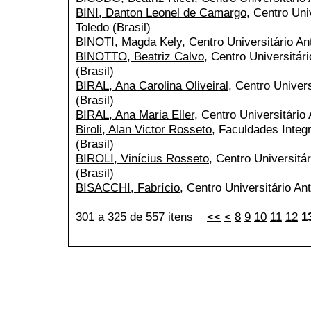
BINI, Danton Leonel de Camargo
, Centro Uni
Toledo (Brasil)
BINOTI, Magda Kely
, Centro Universitário An
BINOTTO, Beatriz Calvo
, Centro Universitár
(Brasil)
BIRAL, Ana Carolina Oliveiral
, Centro Univers
(Brasil)
BIRAL, Ana Maria Eller
, Centro Universitário 
Biroli, Alan Victor Rosseto
, Faculdades Integ
(Brasil)
BIROLI, Vinícius Rosseto
, Centro Universitá
(Brasil)
BISACCHI, Fabrício
, Centro Universitário An
301 a 325 de 557 itens
<<
<
8
9
10
11
12
1