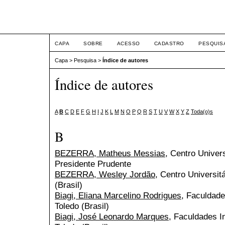
ETIC
CAPA
SOBRE
ACESSO
CADASTRO
PESQUIS
Capa
>
Pesquisa
>
Índice de autores
Índice de autores
A
B
C
D
E
F
G
H
I
J
K
L
M
N
O
P
Q
R
S
T
U
V
W
X
Y
Z
Toda(o)s
B
BEZERRA, Matheus Messias
, Centro Univers
Presidente Prudente
BEZERRA, Wesley Jordão
, Centro Universit
(Brasil)
Biagi, Eliana Marcelino Rodrigues
, Faculdade
Toledo (Brasil)
Biagi, José Leonardo Marques
, Faculdades I